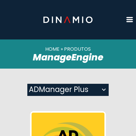
HOME
»
PRODUTOS
ManageEngine