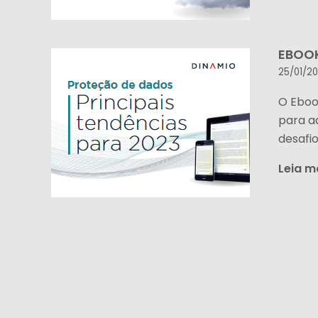
EBOOK
25/01/2
O Eboo
para a
desafi
Leia m