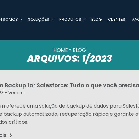
M SOMOS
SOLUÇÕES
PRODUTOS
BLOG
CLIENTES
VA
HOME
»
BLOG
ARQUIVOS: 1/2023
 Backup for Salesforce: Tudo o que você precis
23 -
Veeam
m oferece uma solução de backup de dados para Salesfo
e backup automatizado, recuperação rápida e garante a
os críticos.
ais