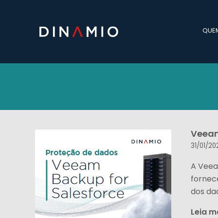
QUE
Veeam
31/01/20
A Veea
fornec
dos dad
Leia m