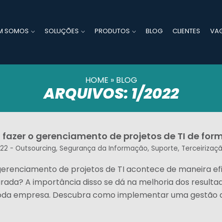
M SOMOS
SOLUÇÕES
PRODUTOS
BLOG
CLIENTES
VA
HOME
»
BLOG
ARQUIVOS: 1/2022
fazer o gerenciamento de projetos de TI de form
022 -
Outsourcing
,
Segurança da Informação
,
Suporte
,
Terceirizaçã
gerenciamento de projetos de TI acontece de maneira ef
urada? A importância disso se dá na melhoria dos resulta
oda empresa. Descubra como implementar uma gestão de