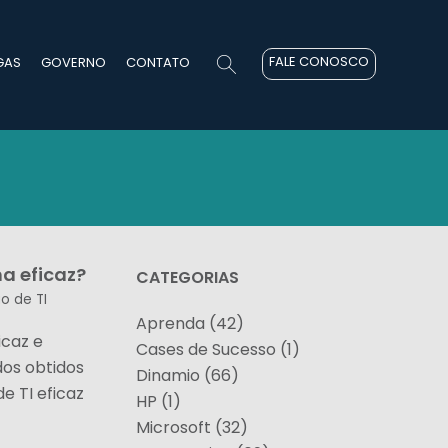
FALE CONOSCO
GAS
GOVERNO
CONTATO
a eficaz?
CATEGORIAS
o de TI
Aprenda (42)
icaz e
Cases de Sucesso (1)
dos obtidos
Dinamio (66)
 TI eficaz
HP (1)
Microsoft (32)