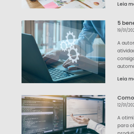
Leia m
5 ben
19/01/20
A auto
ativid
consig
automa
Leia m
Como 
12/01/20
A otim
para o
produti